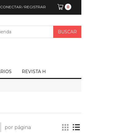
CONECTAR
⁄
REGISTRAR
0
ARIOS
REVISTA H
por página