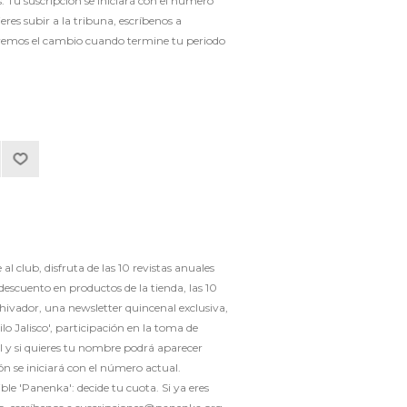
s. Tu suscripción se iniciará con el número
ieres subir a la tribuna, escríbenos a
emos el cambio cuando termine tu periodo
l club, disfruta de las 10 revistas anuales
escuento en productos de la tienda, las 10
chivador, una newsletter quincenal exclusiva,
tilo Jalisco', participación en la toma de
 y si quieres tu nombre podrá aparecer
ón se iniciará con el número actual.
le 'Panenka': decide tu cuota. Si ya eres