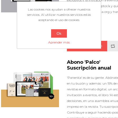
exclusivos y la invitación a evento
actual. Si ya eres suscriptor/a y qu
Las cookies nos ayudan a ofrecer nuestros
suscripciones@panenka.org y har
servicios. Al utilizar nuestros servicios estás
actual.
aceptando el uso de cookies.
65,00€
Ok
Aprender más
Abono 'Palco'
Suscripción anual
'Panenka' es de su gente. Abónate a
en tu buzón y además: un 15% de d
revistas en formato digital, un ar
invitación a eventos, el libro 'Al es
decisiones, en una asamblea anual
impreso en la revista. Tu suscripci
Contribuye a seguir haciendo posib