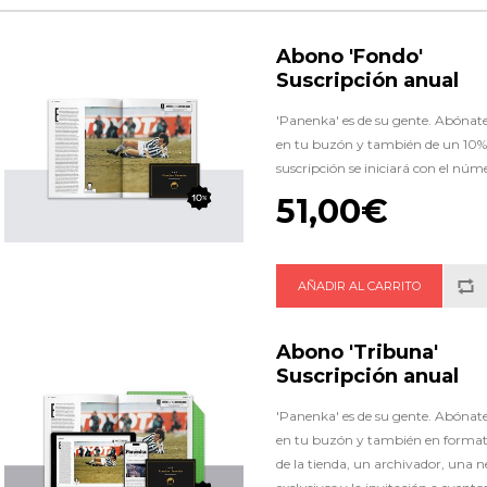
Abono 'Fondo'
Suscripción anual
'Panenka' es de su gente. Abónate a
en tu buzón y también de un 10% 
suscripción se iniciará con el núm
51,00€
Abono 'Tribuna'
Suscripción anual
'Panenka' es de su gente. Abónate a
en tu buzón y también en formato
de la tienda, un archivador, una 