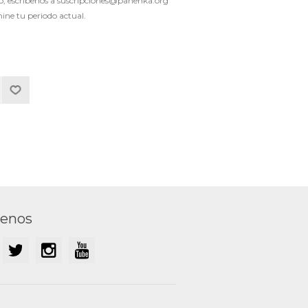
lco, escríbenos a suscripciones@panenka.org
ne tu periodo actual.
uenos