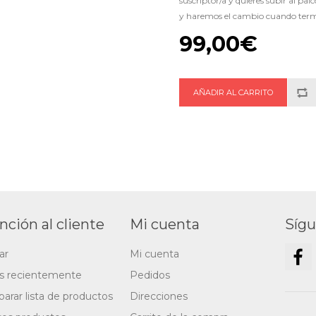
suscriptor/a y quieres subir al pa
y haremos el cambio cuando termi
99,00€
nción al cliente
Mi cuenta
Síg
ar
Mi cuenta
os recientemente
Pedidos
arar lista de productos
Direcciones