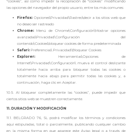
“cookies”, así como impedir la recopilación de “cookies” modificando
las opciones del navegador del propio usuario, entre los más comunes:
Firefox:
Opciones\Privacidad\Rastreo\decir a los sitios web que
no deseo ser rastreado
Chrome:
Menú de Chrome\Configuración\Mostrar opciones
avanzadas\Privacidad\Configuración del
contenido\Cookies\bloquear cookies de forma predeterminada
Safari:
Preferencias\ Privacidad\Bloquear Cookies
Explorer:
Herramientas\Opciones de
Internet\Privacidad\Configuración\ mueva el control deslizante
totalmente hacia arriba para bloquear todas las cookies o
totalmente hacia abajo para permitir todas las cookies y, a
continuación, haga clic en Aceptar.
10.5. Al bloquear completamente las “cookies”, puede impedir que
ciertos sitios web se muestren correctamente.
11. DURACIÓN Y MODIFICACIÓN
11.1. BELGRADO 76, SL podrá modificar los términos y condiciones
aquí estipuladas, total o parcialmente, publicando cualquier cambio
en la misma forma en que aparece este Aviso legal o a través de