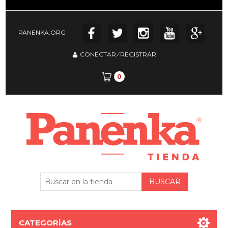
PANENKA.ORG
CONECTAR
⁄
REGISTRAR
0
CATEGORÍAS