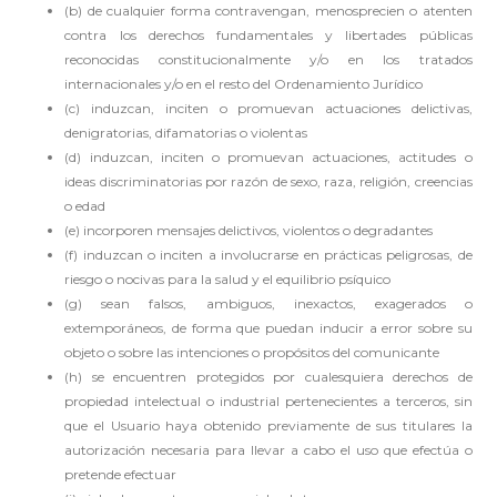
(b) de cualquier forma contravengan, menosprecien o atenten
contra los derechos fundamentales y libertades públicas
reconocidas constitucionalmente y/o en los tratados
internacionales y/o en el resto del Ordenamiento Jurídico
(c) induzcan, inciten o promuevan actuaciones delictivas,
denigratorias, difamatorias o violentas
(d) induzcan, inciten o promuevan actuaciones, actitudes o
ideas discriminatorias por razón de sexo, raza, religión, creencias
o edad
(e) incorporen mensajes delictivos, violentos o degradantes
(f) induzcan o inciten a involucrarse en prácticas peligrosas, de
riesgo o nocivas para la salud y el equilibrio psíquico
(g) sean falsos, ambiguos, inexactos, exagerados o
extemporáneos, de forma que puedan inducir a error sobre su
objeto o sobre las intenciones o propósitos del comunicante
(h) se encuentren protegidos por cualesquiera derechos de
propiedad intelectual o industrial pertenecientes a terceros, sin
que el Usuario haya obtenido previamente de sus titulares la
autorización necesaria para llevar a cabo el uso que efectúa o
pretende efectuar