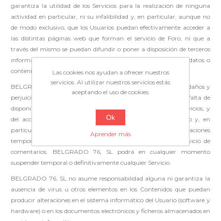
garantiza la utilidad de los Servicios para la realización de ninguna
actividad en particular, ni su infalibilidad y, en particular, aunque no
de modo exclusivo, que los Usuarios puedan efectivamente acceder a
las distintas páginas web que forman el servicio de Foro, ni que a
través del mismo se puedan difundir o poner a disposición de terceros
informaciones, datos o contenidos o acceder a informaciones, datos o
contenidos difundidos o puestos a disposición por terceros.
Las cookies nos ayudan a ofrecer nuestros
servicios. Al utilizar nuestros servicios estás
BELGRADO 76, SL no asume responsabilidad alguna por los daños y
aceptando el uso de cookies.
perjuicios de cualquier naturaleza que puedan derivarse de la falta de
disponibilidad o de continuidad del funcionamiento de los Servicios, y
Ok
del acceso a los Contenidos y a las suspensiones del servicio y, en
particular, aunque no de un modo exclusivo, a las limitaciones
Aprender más
temporales en el acceso a las distintas páginas web del servicio de
comentarios. BELGRADO 76, SL podrá en cualquier momento
suspender temporal o definitivamente cualquier Servicio.
BELGRADO 76, SL no asume responsabilidad alguna ni garantiza la
ausencia de virus u otros elementos en los Contenidos que puedan
producir alteraciones en el sistema informático del Usuario (software y
hardware) o en los documentos electrónicos y ficheros almacenados en