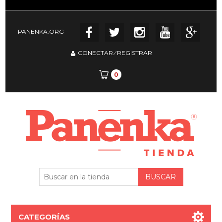
PANENKA.ORG
CONECTAR
⁄
REGISTRAR
0
CATEGORÍAS