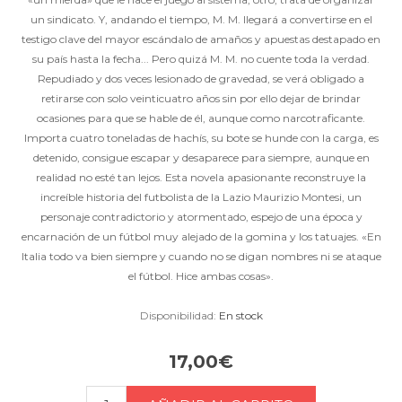
un sindicato. Y, andando el tiempo, M. M. llegará a convertirse en el
testigo clave del mayor escándalo de amaños y apuestas destapado en
su país hasta la fecha... Pero quizá M. M. no cuente toda la verdad.
Repudiado y dos veces lesionado de gravedad, se verá obligado a
retirarse con solo veinticuatro años sin por ello dejar de brindar
ocasiones para que se hable de él, aunque como narcotraficante.
Importa cuatro toneladas de hachís, su bote se hunde con la carga, es
detenido, consigue escapar y desaparece para siempre, aunque en
realidad no esté tan lejos. Esta novela apasionante reconstruye la
increíble historia del futbolista de la Lazio Maurizio Montesi, un
personaje contradictorio y atormentado, espejo de una época y
encarnación de un fútbol muy alejado de la gomina y los tatuajes. «En
Italia todo va bien siempre y cuando no se digan nombres ni se ataque
el fútbol. Hice ambas cosas».
Disponibilidad:
En stock
17,00€