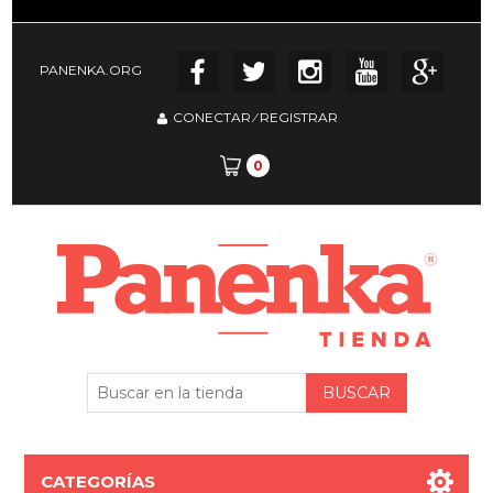
PANENKA.ORG
CONECTAR
⁄
REGISTRAR
0
CATEGORÍAS