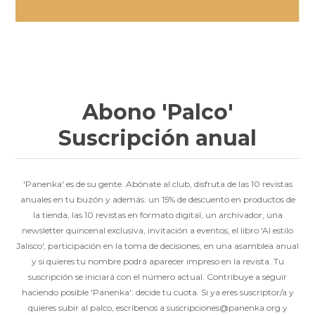
Abono 'Palco'
Suscripción anual
'Panenka' es de su gente. Abónate al club, disfruta de las 10 revistas
anuales en tu buzón y además: un 15% de descuento en productos de
la tienda, las 10 revistas en formato digital, un archivador, una
newsletter quincenal exclusiva, invitación a eventos, el libro 'Al estilo
Jalisco', participación en la toma de decisiones, en una asamblea anual
y si quieres tu nombre podrá aparecer impreso en la revista. Tu
suscripción se iniciará con el número actual. Contribuye a seguir
haciendo posible 'Panenka': decide tu cuota. Si ya eres suscriptor/a y
quieres subir al palco, escríbenos a suscripciones@panenka.org y