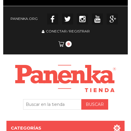
PANENKA.ORG
CONECTAR
⁄
REGISTRAR
0
CATEGORÍAS