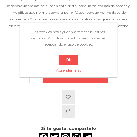
esperes que empatice ni me sienta triste, porque no me das de comer y
me dijiste que no me apenara por el fútbol porque no me daba de
comer. -- «Columnas con vocación de cuento, de las que uno sale o
bien con una sonrisa o bien directamente llorando de la risa». Xacobe
Las cookies nos ayudan a ofrecer nuestros
Pato, Vogue
servicios. Al utilizar nuestros servicios estás
aceptando el uso de cookies.
Disponibilidad:
En stock
Ok
20,80€
Aprender más
Si te gusta, compártelo
Facebook
Twitter
Pinterest
WhatsApp
Telegram