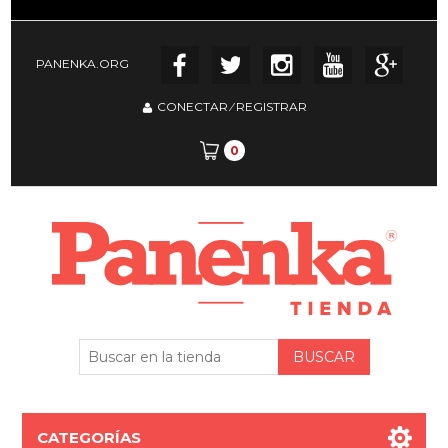
PANENKA.ORG
CONECTAR
⁄
REGISTRAR
0
CATEGORÍAS