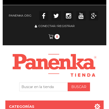
PANENKA.ORG
CONECTAR
⁄
REGISTRAR
0
CATEGORÍAS