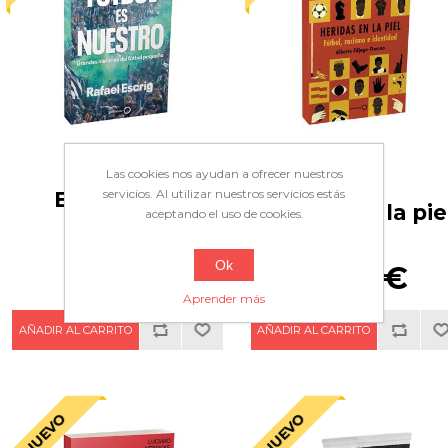
Las cookies nos ayudan a ofrecer nuestros
servicios. Al utilizar nuestros servicios estás
El fútbol es
Heridas en la pie
aceptando el uso de cookies.
nuestro
Ok
18,50€
19,90€
Aprender más
NUEVO
NUEVO