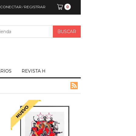
CONECTAR
⁄
REGISTRAR
0
ARIOS
REVISTA H
NUEVO