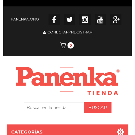
PANENKA.ORG
CONECTAR
⁄
REGISTRAR
0
CATEGORÍAS