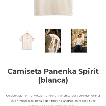
Camiseta Panenka Spirit
(blanca)
Colaboración entre 'Messiah is here' y 'Panenka' para conmemorar el
50 aniversario del penalti de Antonín Panenka, cuyo espíritu se
homenajea en esta camiseta especial.