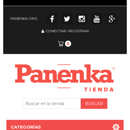
PANENKA.ORG
CONECTAR
⁄
REGISTRAR
0
CATEGORÍAS