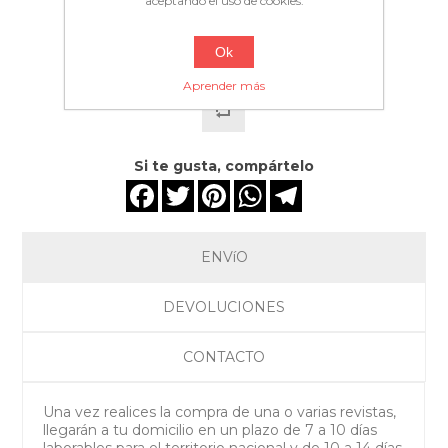
aceptando el uso de cookies.
Ok
Aprender más
Si te gusta, compártelo
Facebook
Twitter
Pinterest
WhatsApp
Telegram
ENVíO
DEVOLUCIONES
CONTACTO
Una vez realices la compra de una o varias revistas,
llegarán a tu domicilio en un plazo de 7 a 10 días
laborables para el territorio nacional y de 10 a 14 días