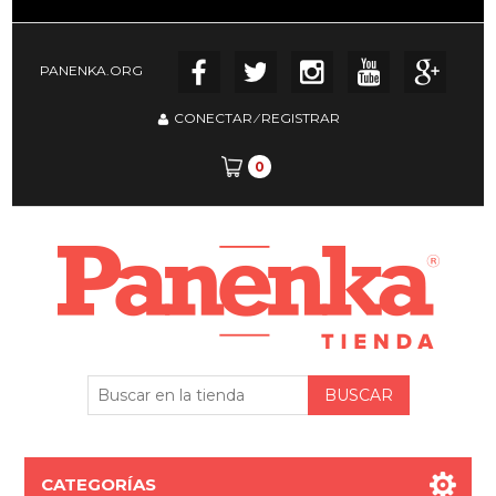
PANENKA.ORG
CONECTAR
⁄
REGISTRAR
0
CATEGORÍAS