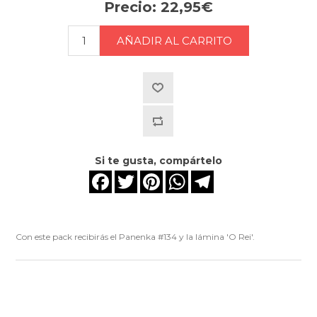
Precio:
22,95€
Si te gusta, compártelo
Facebook
Twitter
Pinterest
WhatsApp
Telegram
Con este pack recibirás el Panenka #134 y la lámina 'O Rei'.