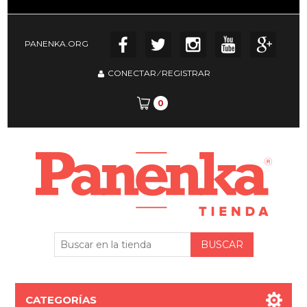
PANENKA.ORG
CONECTAR
⁄
REGISTRAR
0
CATEGORÍAS