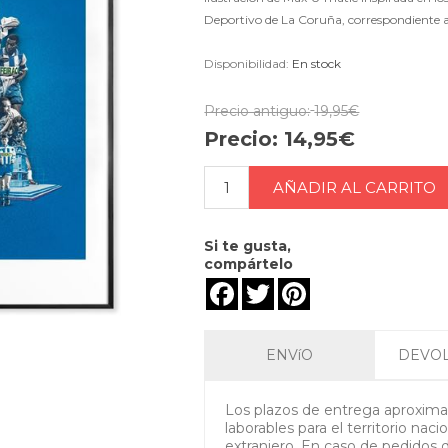
Deportivo de La Coruña, correspondiente a 
Disponibilidad:
En stock
Precio antiguo:
19,95€
Precio:
14,95€
Si te gusta,
compártelo
Facebook
Twitter
Pinterest
ENVíO
DEVO
Los plazos de entrega aproximad
laborables para el territorio nacio
extranjero. En caso de pedidos 