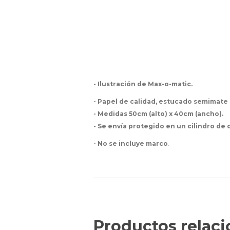
- Ilustración de Max-o-matic.
- Papel de calidad, e
stucado semimate 
- Medidas 50cm (alto) x 40cm (ancho).
- Se envía protegido en un cilindro de
- No se incluye marco
.
Productos relac