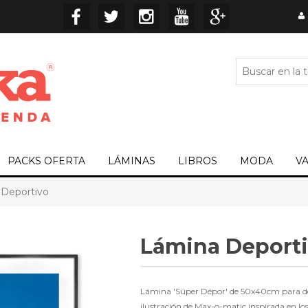
PACKS OFERTA
LÁMINAS
LIBROS
MODA
V
 Deportivo
Lámina Deport
Lámina 'Súper Dépor' de 50x40cm para dec
ilustración de Max-o-matic inspirada en lo