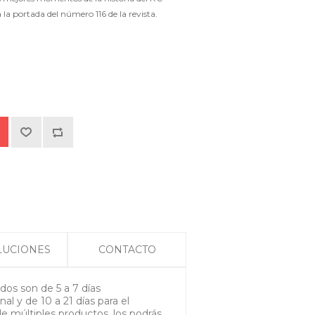
la portada del número 116 de la revista.
LUCIONES
CONTACTO
os son de 5 a 7 días
nal y de 10 a 21 días para el
de múltiples productos, los podrás