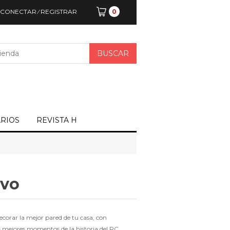
CONECTAR
⁄
REGISTRAR
0
ARIOS
REVISTA H
ivo
orar la mejor pared de tu casa, con
s mejores momentos de la historia del RC