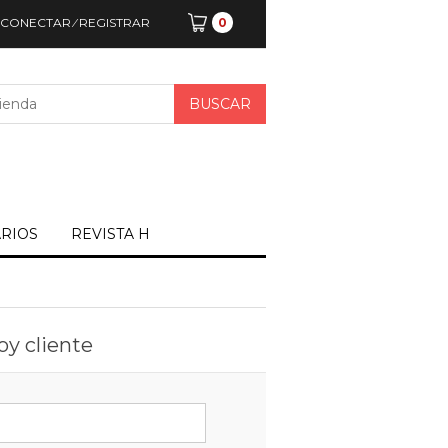
CONECTAR
⁄
REGISTRAR
0
ARIOS
REVISTA H
oy cliente