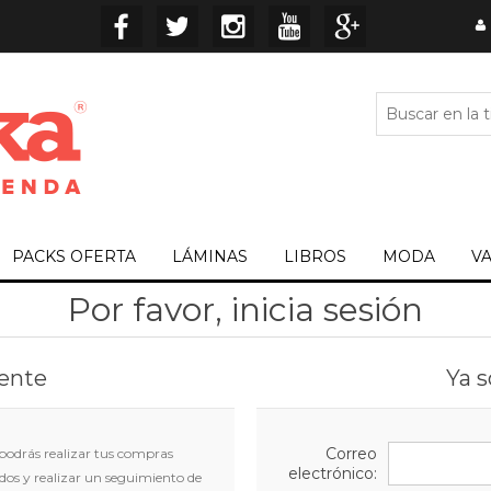
PACKS OFERTA
LÁMINAS
LIBROS
MODA
V
Por favor, inicia sesión
iente
Ya s
Correo
 podrás realizar tus compras
electrónico:
idos y realizar un seguimiento de