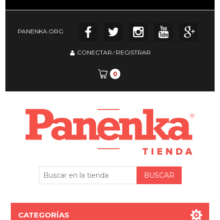
PANENKA.ORG
CONECTAR
⁄
REGISTRAR
0
CATEGORÍAS