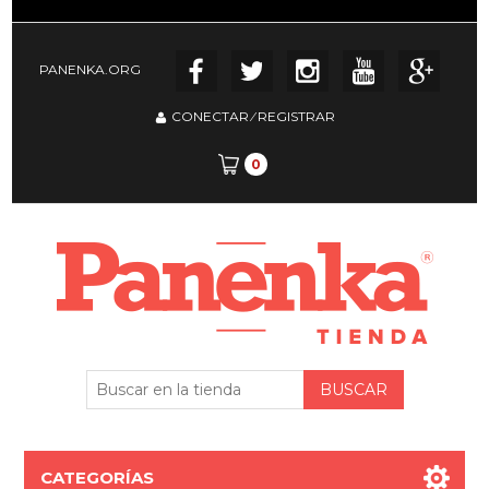
PANENKA.ORG
CONECTAR
⁄
REGISTRAR
0
CATEGORÍAS