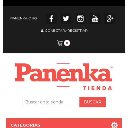
PANENKA.ORG
CONECTAR
⁄
REGISTRAR
0
CATEGORÍAS