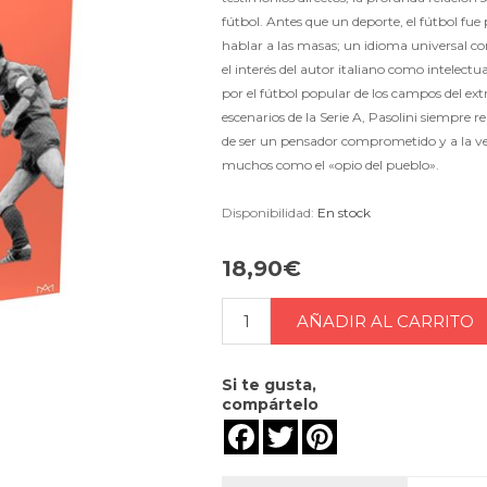
fútbol. Antes que un deporte, el fútbol f
hablar a las masas; un idioma universal co
el interés del autor italiano como intelect
por el fútbol popular de los campos del ext
escenarios de la Serie A, Pasolini siempre 
de ser un pensador comprometido y a la v
muchos como el «opio del pueblo».
Disponibilidad:
En stock
18,90€
Si te gusta,
compártelo
Facebook
Twitter
Pinterest