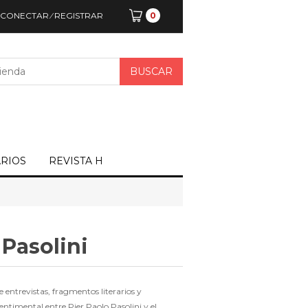
CONECTAR
⁄
REGISTRAR
0
ARIOS
REVISTA H
 Pasolini
de entrevistas, fragmentos literarios y
sentimental entre Pier Paolo Pasolini y el