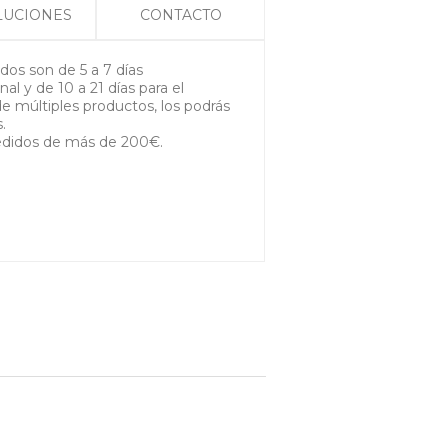
LUCIONES
CONTACTO
os son de 5 a 7 días
nal y de 10 a 21 días para el
de múltiples productos, los podrás
s.
edidos de más de 200€.