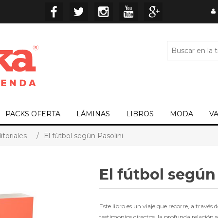
PACKS OFERTA
LÁMINAS
LIBROS
MODA
V
itoriales
/
El fútbol según Pasolini
El fútbol según
Este libro es un viaje que recorre, a través 
testimonios directos, la profunda relación 