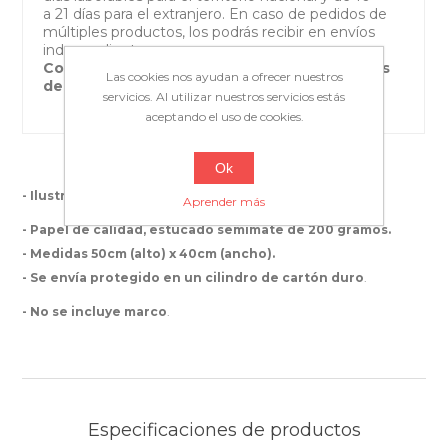
a 21 días para el extranjero. En caso de pedidos de
múltiples productos, los podrás recibir en envíos
independientes.
Costes de envío GRATIS para pedidos de más
Las cookies nos ayudan a ofrecer nuestros
de 100€.
servicios. Al utilizar nuestros servicios estás
aceptando el uso de cookies.
Ok
- Ilustración de Ink Bad Company.
Aprender más
- Papel de calidad, e
stucado semimate de 200 gramos.
- Medidas 50cm (alto) x 40cm (ancho).
- Se envía protegido en un cilindro de cartón duro
.
- No se incluye marco
.
Especificaciones de productos