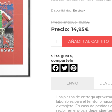
Disponibilidad:
En stock
Precio antiguo:
19,95€
Precio:
14,95€
Si te gusta,
compártelo
Facebook
Twitter
Pinterest
ENVíO
DEVO
Los plazos de entrega aproximad
laborables para el territorio nacio
extranjero. En caso de pedidos 
recibir en envíos independientes