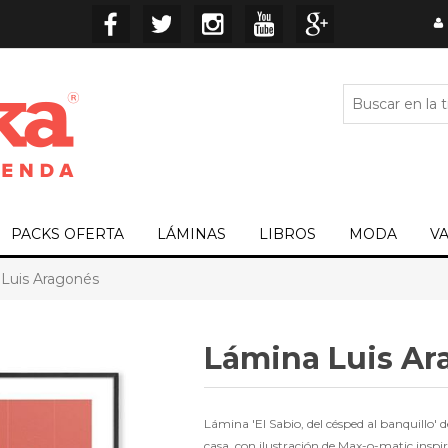
PACKS OFERTA
LÁMINAS
LIBROS
MODA
V
Luis Aragonés
Lámina Luis Ar
Lámina 'El Sabio, del césped al banquillo'
casa, con ilustración de Max-o-matic inspi