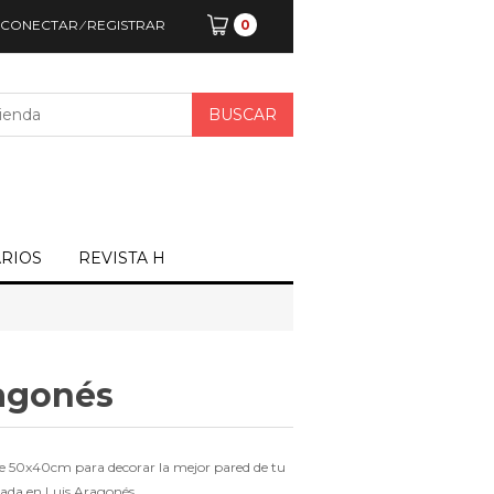
CONECTAR
⁄
REGISTRAR
0
ARIOS
REVISTA H
agonés
 de 50x40cm para decorar la mejor pared de tu
rada en Luis Aragonés.