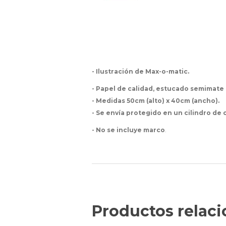
- Ilustración de Max-o-matic.
- Papel de calidad, e
stucado semimate 
- Medidas 50cm (alto) x 40cm (ancho).
- Se envía protegido en un cilindro de
- No se incluye marco
.
Productos relac