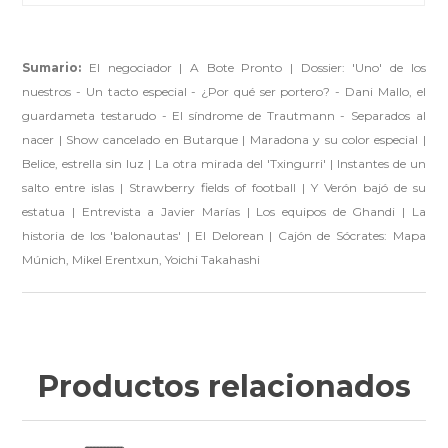
Sumario:
El negociador | A Bote Pronto | Dossier: 'Uno' de los
nuestros - Un tacto especial - ¿Por qué ser portero? - Dani Mallo, el
guardameta testarudo - El síndrome de Trautmann - Separados al
nacer | Show cancelado en Butarque | Maradona y su color especial |
Belice, estrella sin luz | La otra mirada del 'Txingurri' | Instantes de un
salto entre islas | Strawberry fields of football | Y Verón bajó de su
estatua | Entrevista a Javier Marías | Los equipos de Ghandi | La
historia de los 'balonautas' | El Delorean | Cajón de Sócrates: Mapa
Múnich, Mikel Erentxun, Yoichi Takahashi
Productos relacionados