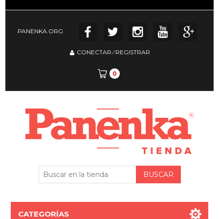
PANENKA.ORG
CONECTAR
⁄
REGISTRAR
0
CATEGORÍAS