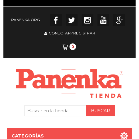
PANENKA.ORG
CONECTAR
⁄
REGISTRAR
0
CATEGORÍAS