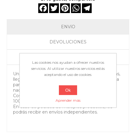
Facebook
Twitter
Pinterest
WhatsApp
Telegram
ENVíO
DEVOLUCIONES
CONTACTO
Las cookies nos ayudan a ofrecer nuestros
servicios. Al utilizar nuestros servicios estás
Una vez realices la compra de una o varias revistas,
aceptando el uso de cookies.
llegarán a tu domicilio en un plazo de 7 a 10 días, a
partir del momento del envío, para el territorio
nacional y de 15 a 21 días para el extranjero.
Ok
Costes de envío GRATIS para pedidos de más de
Aprender más
100€.
En caso de pedidos de múltiples productos, los
podrás recibir en envíos independientes.