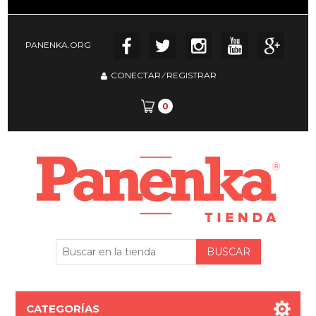
PANENKA.ORG
CONECTAR
⁄
REGISTRAR
0
CATEGORÍAS