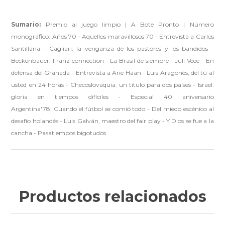
Sumario:
Premio al juego limpio | A Bote Pronto | Número
monográfico: Años 70 - Aquellos maravillosos 70 - Entrevista a Carlos
Santillana - Cagliari: la venganza de los pastores y los bandidos -
Beckenbauer: Franz connection - La Brasil de siempre - Juli Veee - En
defensa del Granada - Entrevista a Arie Haan - Luis Aragonés, del tú al
usted en 24 horas - Checoslovaquia: un título para dos países - Israel:
gloria en tiempos difíciles - Especial 40 aniversario
Argentina'78: Cuando el fútbol se comió todo - Del miedo escénico al
desafío holandés - Luis Galván, maestro del fair play - Y Dios se fue a la
cancha - Pasatiempos bigotudos
Productos relacionados