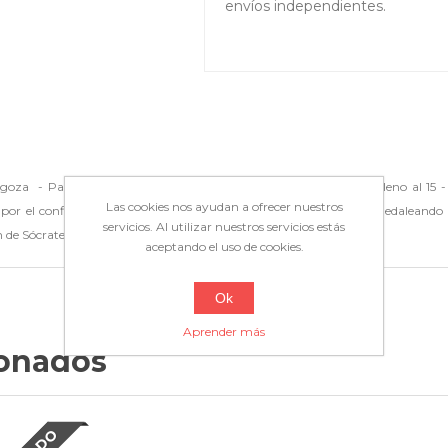
envíos independientes.
goza - París no fue un sueño - Entrevista a Alberto Zapater - Pleno al 15 - 
Las cookies nos ayudan a ofrecer nuestros
 por el conflicto kosovar | El 'otro' Ben Barek | Goles en Obaba | Pedaleando 
servicios. Al utilizar nuestros servicios estás
ón de Sócrates: Pantomima Full
aceptando el uso de cookies.
Ok
Aprender más
ionados