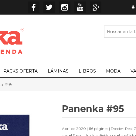
PACKS OFERTA
LÁMINAS
LIBROS
MODA
V
a #95
Panenka #95
Abril de 2020 | 116 páginas | Dossier: Real 
con el Papu; Un club divido por el conflic