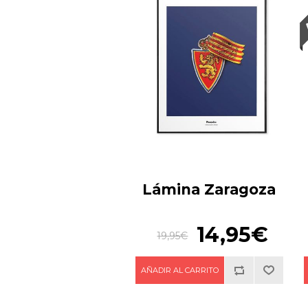
Lámina Zaragoza
14,95€
19,95€