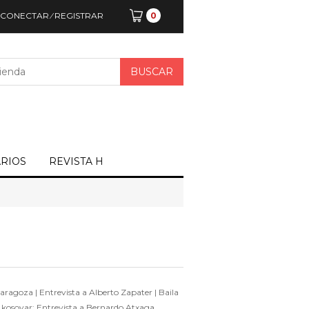
CONECTAR
⁄
REGISTRAR
0
ARIOS
REVISTA H
Zaragoza | Entrevista a Alberto Zapater | Baila
to kosovar; Entrevista a Bernardo Atxaga