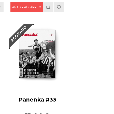
AGOTADO
Panenka #33