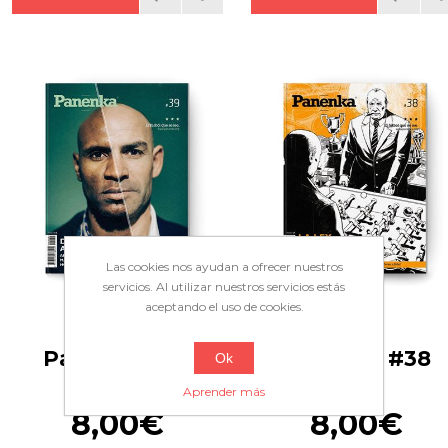
Las cookies nos ayudan a ofrecer nuestros
servicios. Al utilizar nuestros servicios estás
aceptando el uso de cookies.
Panenka #39
Panenka #38
Ok
Aprender más
8,00€
8,00€