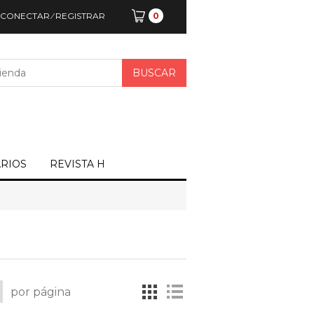
CONECTAR
⁄
REGISTRAR
0
ARIOS
REVISTA H
por página