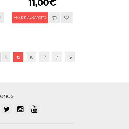
11,00€
14
15
16
17
uenos