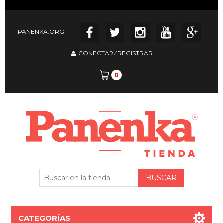
PANENKA.ORG
CONECTAR
⁄
REGISTRAR
0
CATEGORÍAS