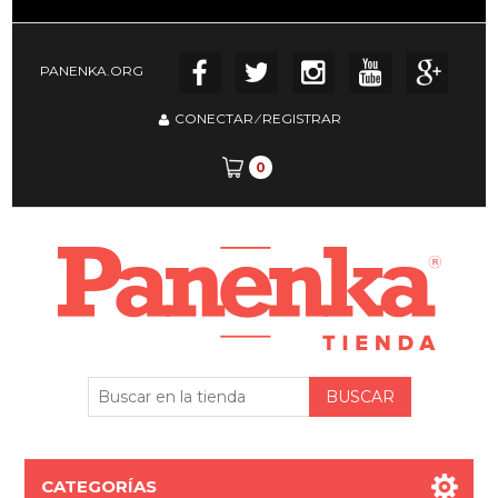
PANENKA.ORG
CONECTAR
⁄
REGISTRAR
0
CATEGORÍAS