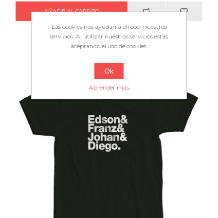
Las cookies nos ayudan a ofrecer nuestros
servicios. Al utilizar nuestros servicios estás
aceptando el uso de cookies.
Ok
Aprender más