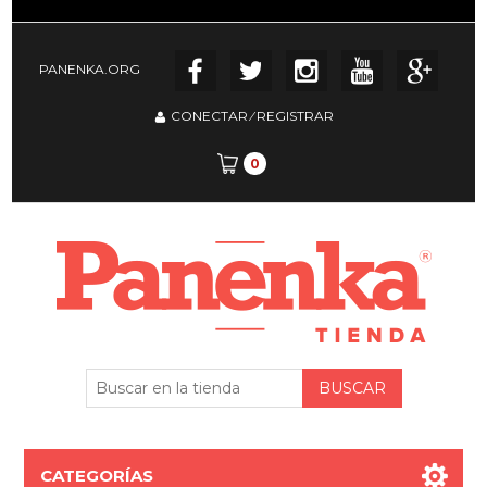
PANENKA.ORG
CONECTAR
⁄
REGISTRAR
0
CATEGORÍAS