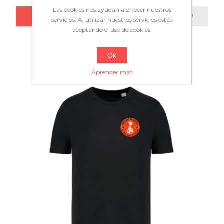
Las cookies nos ayudan a ofrecer nuestros
servicios. Al utilizar nuestros servicios estás
aceptando el uso de cookies.
Ok
Aprender más