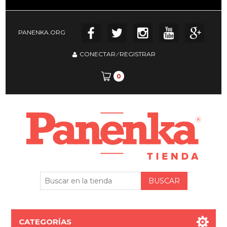
PANENKA.ORG
CONECTAR
⁄
REGISTRAR
0
CATEGORÍAS