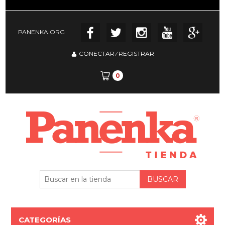
PANENKA.ORG
CONECTAR
⁄
REGISTRAR
0
CATEGORÍAS