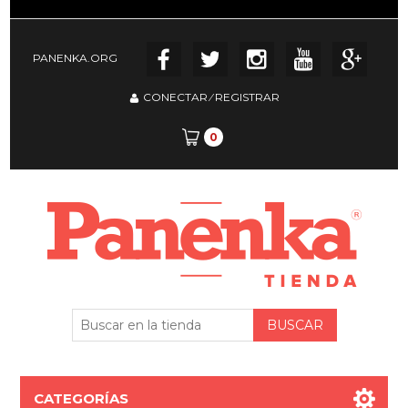
PANENKA.ORG
CONECTAR
⁄
REGISTRAR
0
CATEGORÍAS